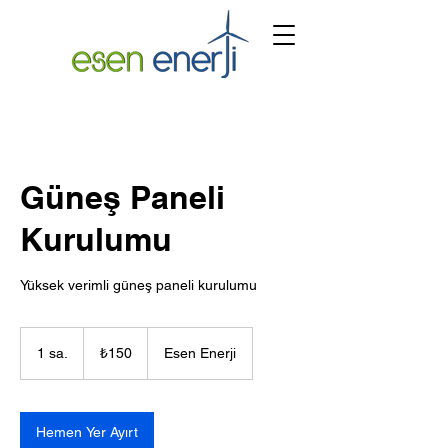
Güneş Paneli
Kurulumu
Yüksek verimli güneş paneli kurulumu
₺150
Türk
1 sa.
1
₺150
Esen Enerji
lirası
s
a
Hemen Yer Ayırt