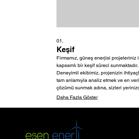
01.
Keşif
Firmamız, güneş enerjisi projeleriniz i
kapsamlı bir keşif süreci sunmaktadır.
Deneyimli ekibimiz, projenizin ihtiyaçl
tam anlamıyla analiz etmek ve en veri
çözümü sunmak adına, sizleri yeriniz
ziyaret etmektedir. Bu ziyaret kapsam
Daha Fazla Göster
sahayı detaylı bir şekilde inceleyerek
projelendirme öncesi tüm teknik
gereksinimleri belirliyor ve size özel b
çözüm planı hazırlıyoruz. Yüksek verim
ve tasarruf odaklı güneş enerjisi