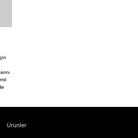
çin
arını
mli
de
ında,
ir
lilik
Ürünler