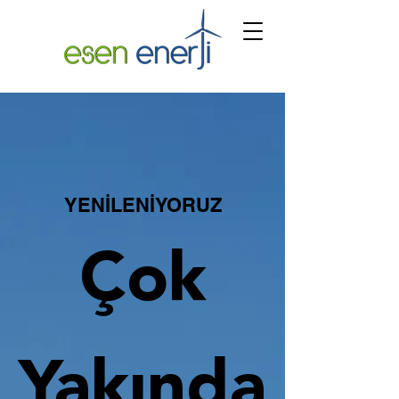
YENİLENİYORUZ
Çok
Yakında