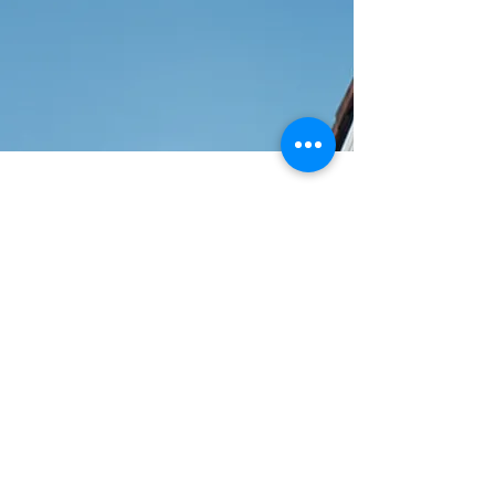
Sohbet Edelim!
📞 0232 999 76 33
📞 0553 968 44 48
Mail
: info@esenenerji.com
Konum:
Halkapınar, 1490. Sk. No:3, 35170 Konak/İzmir