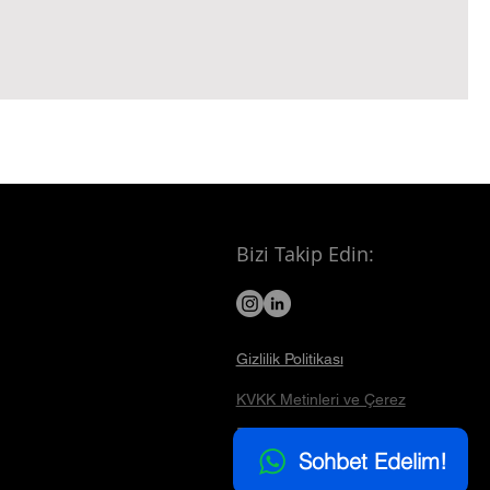
Bizi Takip Edin:
Gizlilik Politikası
KVKK Metinleri ve Çerez
Politikası
Sohbet Edelim!