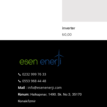
inverter
Fiyat
₺0,00
📞 0232 999 76 33
📞 0553 968 44 48
Mail
: info@esenenerji.com
Konum:
Halkapınar, 1490. Sk. No:3, 35170
Konak/İzmir