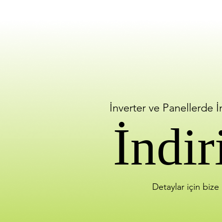
İnverter ve Panellerde 
İndir
Detaylar için bize 