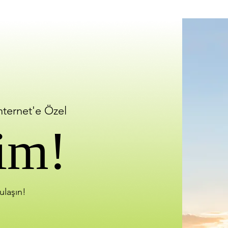
İnternet'e Özel
im!
ulaşın!