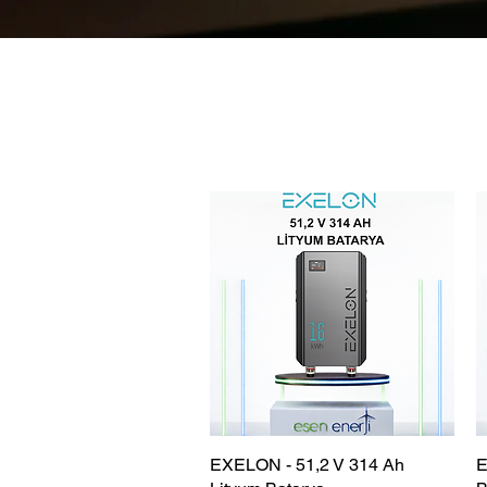
EXELON - 51,2 V 314 Ah
Hızlı Bakış
E