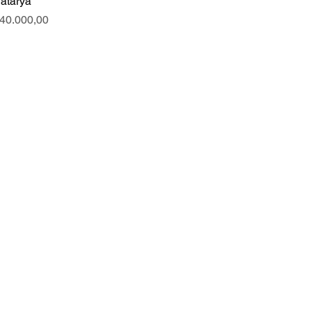
atarya
iyat
40.000,00